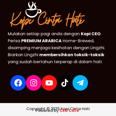
Mulakan setiap pagi anda dengan
Kopi CEO
.
Perisa
PREMIUM ARABICA
Home-Brewed,
disamping menjaga kesihatan dengan Lingzhi.
Biarkan Lingzhi
membersihkan toksik-toksik
yang sudah bertahun terperap di dalam hati.
Copyright © 2025 Kopi Cinta Hati
Powered by
CEO Cafe’